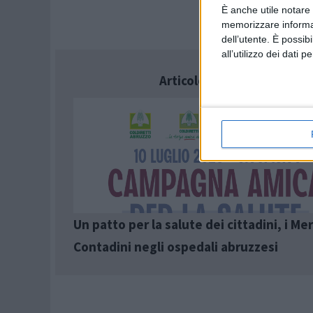
È anche utile notare
memorizzare informazi
dell’utente. È possib
all’utilizzo dei dati 
Articolo successivo
Un patto per la salute dei cittadini, i Mer
Contadini negli ospedali abruzzesi