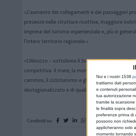
«L'aumento dei collegamenti e dei passeggeri produ
presenze nelle strutture ricettive, maggiore indotto
imprese del turismo esperienziale e, più in gener
l'intero territorio regionale.»
«L'Abruzzo – sottolinea il Sottosegretario – può 
I
competitiva: il mare, la montagna, i parchi nazional
Noi e i nostri 1538
p
cammini, il cicloturismo e gli eventi rappresenta
trattiamo dati person
destagionalizzato e di qualità.»
e contenuti personali
tua autorizzazione no
tramite la scansione 
le finalità sopra des
preferenze prima di 
Condividi su:
possono non richieder
applicheranno solo a
momento tornando su 