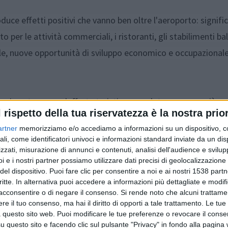
ce effetti positivi che vanno ben oltre l'aeroporto: signific
 per le attività commerciali, i ristoranti, gli stabilimenti bal
ale, nuove opportunità di sviluppo economico e occupazionale
oggi contare su un'offerta turistica completa e sempre più
l rispetto della tua riservatezza è la nostra prior
i, i borghi, il patrimonio storico e culturale, l'enogastronomi
artner
memorizziamo e/o accediamo a informazioni su un dispositivo, c
no un sistema integrato capace di intercettare un turismo
ali, come identificatori univoci e informazioni standard inviate da un di
zzati, misurazione di annunci e contenuti, analisi dell'audience e svilupp
i e i nostri partner possiamo utilizzare dati precisi di geolocalizzazione 
del dispositivo. Puoi fare clic per consentire a noi e ai nostri 1538 partn
critte. In alternativa puoi accedere a informazioni più dettagliate e modif
acconsentire o di negare il consenso.
Si rende noto che alcuni trattamen
e il tuo consenso, ma hai il diritto di opporti a tale trattamento. Le tue
 questo sito web. Puoi modificare le tue preferenze o revocare il conse
questo sito e facendo clic sul pulsante "Privacy" in fondo alla pagina