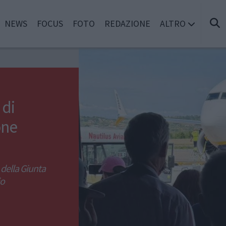
NEWS
FOCUS
FOTO
REDAZIONE
ALTRO
 di
one
 della Giunta
io