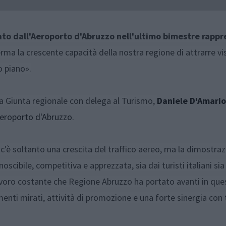
ato dall'Aeroporto d'Abruzzo nell'ultimo bimestre rapp
rma la crescente capacità della nostra regione di attrarre vis
o piano».
lla Giunta regionale con delega al Turismo,
Daniele D'Amario
eroporto d'Abruzzo.
'è soltanto una crescita del traffico aereo, ma la dimostra
scibile, competitiva e apprezzata, sia dai turisti italiani sia
n lavoro costante che Regione Abruzzo ha portato avanti in que
ti mirati, attività di promozione e una forte sinergia con t