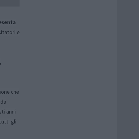
resenta
itatori e
,
zione che
 da
sti anni
utti gli