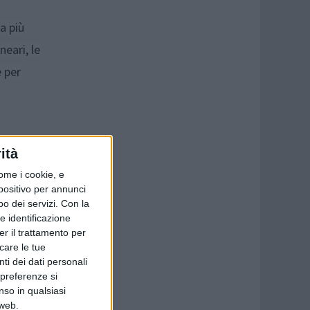
a più
neari, le
 per
ità
a, i
ome i cookie, e
spositivo per annunci
o dei servizi.
Con la
e identificazione
er il trattamento per
icare le tue
ti dei dati personali
 preferenze si
nso in qualsiasi
 web.