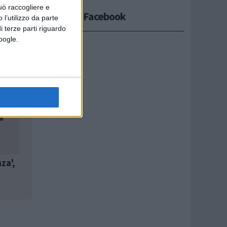
uò raccogliere e
Seguici su Facebook
 l’utilizzo da parte
i terze parti riguardo
Google.
za',