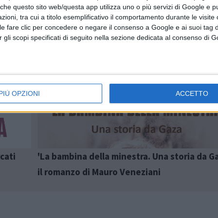
 che questo sito web/questa app utilizza uno o più servizi di Google e p
oni, tra cui a titolo esemplificativo il comportamento durante le visite o
ile fare clic per concedere o negare il consenso a Google e ai suoi tag d
per gli scopi specificati di seguito nella sezione dedicata al consenso di 
Articolo precedente
PIÙ OPZIONI
ACCETTO
cati
'La bambina della minestra. Una storia da Ga
il romanzo di Mauro Veneziani