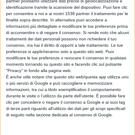
partner possiamo utilizzare dati precisi di geolocalizzazione e
lavoratori. Le prescrizioni dell’ordinanza non trovano
identificazione tramite la scansione del dispositivo. Puoi fare clic
applicazione per le pubbliche amministrazioni, per i
per consentire a noi e ai nostri 1538 partner il trattamento per le
finalità sopra descritte. In alternativa puoi accedere a
concessionari di pubblico servizio, per i loro appaltatori,
informazioni più dettagliate e modificare le tue preferenze prima
quando trattasi di interventi di pubblica utilità, di
di acconsentire o di negare il consenso.
Si rende noto che alcuni
trattamenti dei dati personali possono non richiedere il tuo
protezione civile o di salvaguardia della pubblica
consenso, ma hai il diritto di opporti a tale trattamento. Le tue
incolumità, fatta salva in ogni caso l’adozione di idonee
preferenze si applicheranno solo a questo sito web. Puoi
modificare le tue preferenze o revocare il consenso in qualsiasi
misure organizzative ed operative che riconducano il
momento tornando su questo sito e facendo clic sul pulsante
"Privacy" in fondo alla pagina web.
rischio di esposizione dei lavoratori alle alte
È anche utile notare che questo sito web/questa app utilizza uno
temperature ad un livello accettabile.
o più servizi di Google e può raccogliere e memorizzare
informazioni, tra cui a titolo esemplificativo il comportamento
durante le visite o l’utilizzo da parte dell’utente. È possibile fare
clic per concedere o negare il consenso a Google e ai suoi tag
Condividi su:
di terze parti riguardo all’utilizzo dei dati per gli scopi specificati
di seguito nella sezione dedicata al consenso di Google.