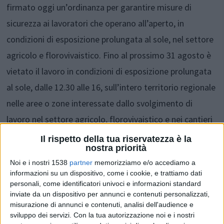
firmato oggi un’ordinanza per garantire misure di
sicurezza ai lavoratori che operano all’aperto, in
condizioni di esposizione prolungata al sole, nel settore
agricolo e florovivaistico. Fino al prossimo 31 agosto è
vietato il lavoro in condizioni di esposizione prolungata
al sole, dalle 12.30 alle 16, sull’intero territorio regionale
nelle aree o zone interessate dallo svolgimento di
lavoro nel settore agricolo, florovivaistico e nei cantieri
edili ed affini.
Il rispetto della tua riservatezza è la
nostra priorità
Noi e i nostri 1538
partner
memorizziamo e/o accediamo a
Restano salvi i provvedimenti sindacali, riferiti al
informazioni su un dispositivo, come i cookie, e trattiamo dati
territorio comunale, che non contrastano con questa
personali, come identificatori univoci e informazioni standard
inviate da un dispositivo per annunci e contenuti personalizzati,
ordinanza e gli obblighi gravanti sul datore di lavoro a
misurazione di annunci e contenuti, analisi dell'audience e
tutela della salute e della sicurezza sul lavoro dei
sviluppo dei servizi.
Con la tua autorizzazione noi e i nostri